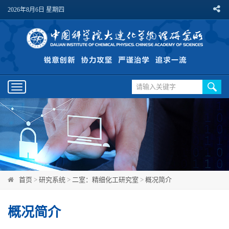
2026年8月6日 星期四
Toggle
navigation
首页
>
研究系统
>
二室：精细化工研究室
>
概况简介
概况简介