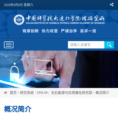
2026年8月8日 星期六
Toggle
navigation
首页
>
研究系统
>
DNL08：化石能源与应用催化研究部
>
概况简介
概况简介