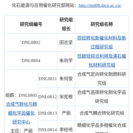
化石能源与应用催化研究部网站：
http://dnl08.dicp.ac.cn/
研究组
研究组编号
研究组名称
组长
烷烃转化新催化材料及新
DNL0802
田志坚
过程研究组
低碳烃综合利用及沸石催
DNL0804
朱向学
化材料研究组
合成气定向转化制燃料研
DNL0811
朱何俊
究组
合成气选择转化制化学品
组群：DNL0805
DNL0812
宋宪根
研究组
合成气转化与精
细化学品催化
DNL0813
严丽
合成气耦合转化研究组
研究中心
精细化学品多相催化合成
DNL0814
李经伟
主任：严丽