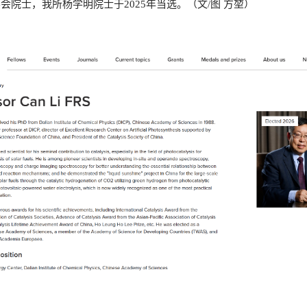
院士，我所杨学明院士于2025年当选。（文/图 方堃）