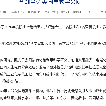
李灿当选英国皇家学会院士
布时间：2026-05-27 | 供稿部门：五室办公室 | 【
放大
】 【
缩小
】 | 【
打印
】 【
关
ty）公布了2026年度院士增选结果，共评选产生93名院士和1名荣誉院士，我所
我非常高兴地欢迎这批卓越的科学家加入英国皇家学会院士行列。他们的
的研究，致力于太阳能转化和利用科学研究，包括太阳能光、电催
面间光生电荷分离效应；发展了紫外拉曼光谱和短波长手性拉曼光
的工业化示范工程，为实现碳中和提供了一个切实可行的技术路径。李
科学院外籍院士。
1660年，是英国最高学术机构，也是世界上历史最悠久且从未中断
的全球顶尖科学家，牛顿、法拉第、达尔文、麦克斯韦、爱因斯坦