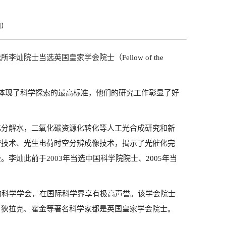
闭
】
李灿院士当选英国皇家学会院士（Fellow of the
贡献体现了科学探索的最高标准，他们的研究工作彰显了好
化分解水，二氧化碳资源化转化等人工光合成研究和新
谱技术、光生电荷时空分辨成像技术，揭示了光催化完
灿此前于2003年当选中国科学院院士、2005年当
过的科学学会，在国际科学界享有极高声誉。该学会院士
、狄拉克、霍金等著名科学家都是英国皇家学会院士。