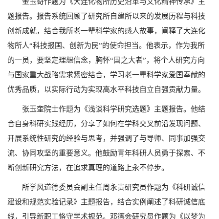
金玉奇作题为《大连化物所历史沿革与文化精神传承》主
题报告。报告系统回顾了研究所自建所以来的发展历程与科技
创新成就，结合我所老一辈科学家的感人故事，阐释了大连化
物所人“科技报国、创新为民”的使命担当。他表示，作为我所
的一员，要坚定理想信念，胸怀“国之大者”，将个人研究方向
与国家重大战略需求紧密结合，学习老一辈科学家爱国奉献的
优秀品质，以实际行动为实现高水平科技自立自强贡献力量。
张玉奎院士作题为《浅谈科学研究选题》主题报告。他结
合自身科研实践经历，分享了如何在学科交叉前沿发现问题、
开展系统性研究的经验与思考，并强调了与导师、同事加强交
流、协同攻坚的重要意义。他鼓励青年科研人员勇于探索、不
断创新研究方法，在追求真理的道路上永不停步。
所学风道德委员会副主任周永贵研究员作题为《科研诚信
建设和规范实验记录》主题报告，结合实例阐述了科研诚信底
线，引导新职工恪守学术规范。邓德会研究员作题为《以梦为