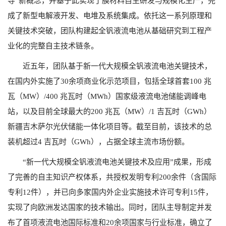
导”新概念，并基于此实现了膜材料自主研发与规模化生产，完
成了新型电解液开发、电堆及系统集成。依托这一系列原理和
关键技术突破，团队构建起全钒液流电池从基础研究到工程产
业化的完整自主技术链条。
近五年，团队基于新一代大规模全钒液流电池关键技术，
在国内外实施了
30
余项商业化示范项目，包括全球首套
100
兆
瓦（
MW
）
/400
兆瓦时（
MWh
）国家级液流电池储能调峰电
站，以及目前全球最大的
200
兆瓦（
MW
）
/1
吉瓦时（
GWh
）
新疆吉木萨尔光伏储能一体化项目等。截至目前，该技术的总
装机超过
4
吉瓦时（
GWh
），占据全球主流市场份额。
“
新一代大规模全钒液流电池关键技术及应用”成果，形成
了完善的自主知识产权体系，共授权发明专利
200
余件（含国际
专利
12
件），并已向多家国内外企业实施技术许可专利
15
件，
实现了向欧洲发达国家的技术输出。同时，团队主导制定并发
布了首项液流电池国际标准和
20
余项国家与行业标准，确立了