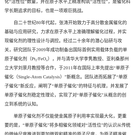
化“活性位”数量，并在原子水平上精准构筑“活性位”，是催化科
学长期追求的目标，也是一项艰巨挑战。
自二十世纪
80
年代起，张涛开始致力于高分散金属催化的
基础与应用研究，力求在原子水平上准确理解催化过程，并实
现催化剂的理性设计与调控。经过二十余年的潜心钻研与攻
关，研究团队于
2009
年成功制备出国际首例实用载体负载的单
原子催化剂（
Pt
/FeO
），并与清华大学李隽教授、亚利桑那州
1
x
立大学刘景月教授等合作，于
2011
年在国际上率先提出“单原子
催化（
Single-Atom Catalysis
）”新概念。团队进而拓展了“单原
子催化”新反应，阐明了“单原子催化”的特征与机理，并发展了
单原子催化剂稳定性理论，实现了对“单原子催化”从概念的创
立到系统的认知。
单原子催化剂不仅能使金属原子利用率实现最大化，更重
要的是，“单原子催化”将多相催化领域对“活性位”的认识从传统
的微纳尺度推进到更加微观和精准的原子尺度，为原子精准催