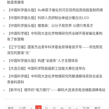
胎盘类器官
【中国科学报头版】Ru单原子催化剂可实现丙烷高效脱氢制丙烯
【中国科学报头版】科研人员研制出单组分暖白光LED
【中国科学报头版】楼南泉：以分子观世界 以德行育英才
【中国科学报】中科院大连化学物理研究所全碳环骨架催化重构
有了新策略
【辽宁日报】国家杰出青年科学基金获得者袁开军——寻找照亮
深空的那束“光”
【中国科学报头版】构建“全链条”人才支撑体系
【大连日报】中国科学院首届职工技能大赛在连举办
【中国科学报】中科院大连化学物理研究所酿酒酵母高效合成名
贵香料原料
【新华社】城市的“电力银行”——解码大连液流电池储能调峰电站
首页
上5页
«
31
32
33
34
35
»
下5页
尾页