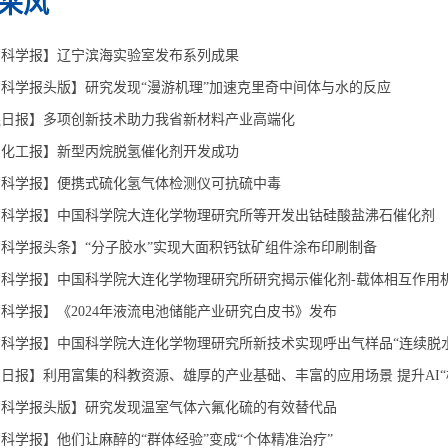
采风
国科学报】辽宁滨海实验室发布系列成果
科学报头版】研究发现“漫游机理”加速克里奇中间体与水的反应
连日报】多项创新技术助力我省新材料产业高端化
国化工报】新型丙烷脱氢催化剂开发成功
国科学报】便携式硫化氢气体检测仪可抗硫中毒
国科学报】中国科学院大连化学物理研究所等开发出钴硅酸盐沸石催化剂
科学报头条】“分子胶水”实现大面积钙钛矿组件涂布印刷制备
科学报】中国科学院大连化学物理研究所研究揭示催化剂-载体相互作用
科学报】《2024年液流电池储能产业研究白皮书》发布
科学报】中国科学院大连化学物理研究所新技术实现呼出气样品“连续脱水
日报】利用富集的科教资源、雄厚的产业基础、丰富的应用场景 提升AI“
国科学报头版】研究发现温室气体六氟化硫的有效替代品
科学报】他们让麻醉的“群体经验”变成“个体精准治疗”