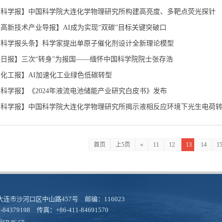
国科学报】中国科学院大连化学物理研究所构建高亮度、多靶点荧光探针
高新技术产业导报】AI成为实现“双碳”目标关键突破口
国科学报头条】科学家提出单原子催化剂设计全新理论模型
日报】三次“转身”为报国——缅怀中国科学院院士张存浩
化工报】AI加速化工业绿色低碳转型
科学报】《2024年液流电池储能产业研究白皮书》发布
国科学报】中国科学院大连化学物理研究所揭示液相反应环境下光生电荷
首页
上5页
«
11
12
13
14
1
连市沙河口区中山路457号 邮编：116023
-84379198 传真：+86-411-84691570
cp.ac.cn