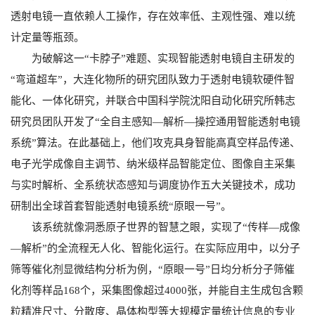
透射电镜一直依赖人工操作，存在效率低、主观性强、难以统
计定量等瓶颈。
为破解这一“卡脖子”难题、实现智能透射电镜自主研发的
“弯道超车”，大连化物所的研究团队致力于透射电镜软硬件智
能化、一体化研究，并联合中国科学院沈阳自动化研究所韩志
研究员团队开发了“全自主感知—解析—操控通用智能透射电镜
系统”算法。在此基础上，他们攻克具身智能高真空样品传递、
电子光学成像自主调节、纳米级样品智能定位、图像自主采集
与实时解析、全系统状态感知与调度协作五大关键技术，成功
研制出全球首套智能透射电镜系统“原眼一号”。
该系统就像洞悉原子世界的智慧之眼，实现了“传样—成像
—解析”的全流程无人化、智能化运行。在实际应用中，以分子
筛等催化剂显微结构分析为例，“原眼一号”日均分析分子筛催
化剂等样品168个，采集图像超过4000张，并能自主生成包含颗
粒精准尺寸、分散度、晶体构型等大规模定量统计信息的专业