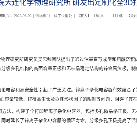
院大连化学物理研究所 研发出定制化全3D
布时间：2022-06-20 | 供稿部门：科学传播处 | 【
放大
】 【
缩小
】 | 【
打印
】 【
关
理研究所研究员吴忠帅团队提出了通过油墨直写成型和熔融沉积成
有分级多孔结构的高面容量正极和无枝晶稳定结构的锌金属负极，制
电容和高安全性引起了广泛关注。锌离子杂化电容器有效结合了
面容量较低、锌枝晶生长及器件形状因子的限制等问题，阻碍了其
方法，构建了全打印锌离子杂化电容器，包括多孔微晶格正极、无
，同时延长了锌离子杂化电容器的循环寿命。分级多孔正极提高了活