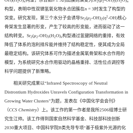
2
n
2
2
3
2
n
构型，表明中性双锶氢氧化物水合团簇在
n
= 3
时发生了构型的
1
突变。研究发现，第三个水分子会诱导
Sr
(
μ
-OH)
(
η
-OH)
核心
2
2
2
骨架发生显著的形变，产生了较高的形变能，进而驱动了这一
结构转变。
Sr
(
μ
-OH)
(H
O)
构型通过氢键网络的重排，有效
2
2
3
2
n
降低了体系的泡利排斥能并维持了结构稳定性，使其成为全局
最稳定结构。该研究体系可作为描述金属氧骨架和水合作用的
模型，为系统研究水合作用驱动的晶格重排、活性位点调控等
科学问题提供了新策略。
相关研究成果以“
Infrared Spectroscopy of Neutral
Distrontium Hydroxides Unravels Configuration Transformation in
Growing Water Clusters”
为题，发表在《中国化学会会刊》
（
CCS Chemistry
）上。该工作的第一作者是我所
2506
组博士研
究生江帅。该工作得到国家自然科学基金、科技部科技创新
2030
重大项目、中国科学院
B
类先导专项“基于极紫外光源的化