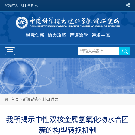
2026年8月8日 星期六
Toggle
navigation
首页
>
新闻动态
>
科研进展
我所揭示中性双核金属氢氧化物水合团
簇的构型转换机制