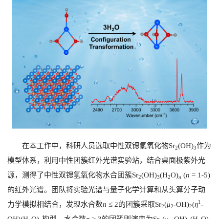
在本工作中，科研人员选取中性双锶氢氧化物
Sr
(OH)
作为
2
3
模型体系，利用中性团簇红外光谱实验站，结合桌面极紫外光
源，测得了中性双锶氢氧化物水合团簇
Sr
(OH)
(H
O)
(
n
= 1-5)
2
3
2
n
的红外光谱。团队将实验光谱与量子化学计算和从头算分子动
1
力学模拟相结合，发现水合数
n
≤ 2
的团簇采取
Sr
(
μ
-OH)
(
η
-
2
2
2
OH)(H
O)
构型，水合数
n
≥ 3
的团簇则演变为
Sr
(
μ
-OH)
(H
O)