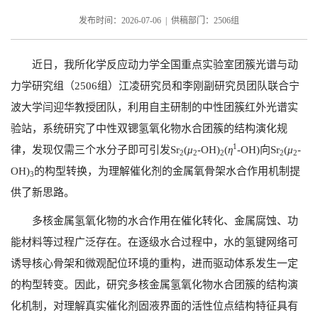
发布时间：2026-07-06 | 供稿部门：2506组
近日，我所化学反应动力学全国重点实验室团簇光谱与动
力学研究组（
2506
组）江凌研究员和李刚副研究员团队联合宁
波大学闫迎华教授团队，利用自主研制的中性团簇红外光谱实
验站，系统研究了中性双锶氢氧化物水合团簇的结构演化规
1
律，发现仅需三个水分子即可引发
Sr
(
μ
-OH)
(
η
-OH)
向
Sr
(
μ
-
2
2
2
2
2
OH)
的构型转换，为理解催化剂的金属氧骨架水合作用机制提
3
供了新思路。
多核金属氢氧化物的水合作用在催化转化、金属腐蚀、功
能材料等过程广泛存在。在逐级水合过程中，水的氢键网络可
诱导核心骨架和微观配位环境的重构，进而驱动体系发生一定
的构型转变。因此，研究多核金属氢氧化物水合团簇的结构演
化机制，对理解真实催化剂固液界面的活性位点结构特征具有