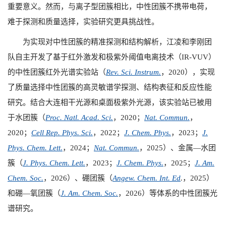
重要意义。然而，与离子型团簇相比，中性团簇不携带电荷，
难于探测和质量选择，实验研究更具挑战性。
为实现对中性团簇的精准探测和结构解析，江凌和李刚团
队自主开发了基于红外激发和极紫外阈值电离技术（
IR-VUV
）
的中性团簇红外光谱实验站（
Rev. Sci. Instrum.
，
2020
），实现
了质量选择中性团簇的高灵敏谱学探测、结构表征和反应性能
研究。结合大连相干光源和桌面极紫外光源，该实验站已被用
于水团簇（
Proc. Natl. Acad. Sci.
，
2020
；
Nat. Commun.
，
2020
；
Cell Rep. Phys. Sci.
，
2022
；
J. Chem. Phys.
，
2023
；
J.
Phys. Chem. Lett.
，
2024
；
Nat. Commun.
，
2025
）、金属—水团
簇（
J. Phys. Chem. Lett.
，
2023
；
J. Chem. Phys.
，
2025
；
J. Am.
Chem. Soc.
，
2026
）、硼团簇（
Angew. Chem. Int. Ed
.
，
2025
）
和硼—氧团簇（
J. Am. Chem. Soc.
，
2026
）等体系的中性团簇光
谱研究。