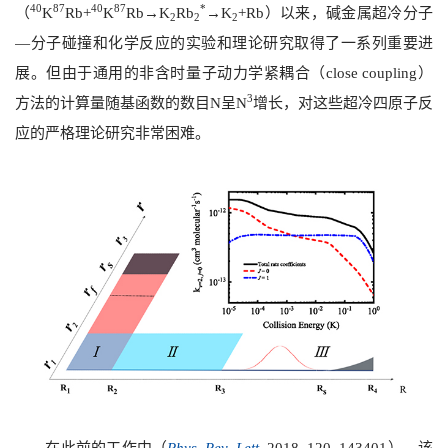
40
87
40
87
*
（
K
Rb+
K
Rb→K
Rb
→K
+Rb）以来，碱金属超冷分子
2
2
2
—分子碰撞和化学反应的实验和理论研究取得了一系列重要进
展。但由于通用的非含时量子动力学紧耦合（close coupling）
3
方法的计算量随基函数的数目N呈N
增长，对这些超冷四原子反
应的严格理论研究非常困难。
在此前的工作中（
Phys. Rev. Lett.
2018, 120, 143401），该