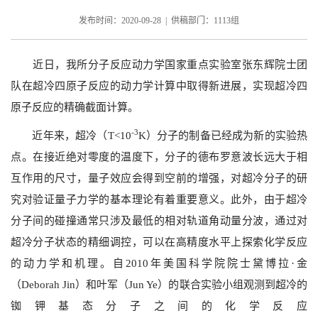
发布时间：2020-09-28 | 供稿部门：1113组
近日，我所分子反应动力学国家重点实验室张东辉院士团
队在超冷四原子反应的动力学计算中取得新进展，实现超冷四
原子反应的精确截面计算。
-3
近年来，超冷（T<10
K）分子的制备已经成为新的实验热
点。在接近绝对零度的温度下，分子的德布罗意波长远大于相
互作用的尺寸，量子效应会得到空前的增强，对超冷分子的研
究对验证量子力学的基本理论有着重要意义。此外，由于超冷
分子间的碰撞通常只涉及最低的相对轨道角动量分波，通过对
超冷分子状态的精细调控，可以在高精度水平上探索化学反应
的动力学和机理。自2010年美国科学院院士黛博拉·金
（Deborah Jin）和叶军（Jun Ye）的联合实验小组观测到超冷的
铷钾基态分子之间的化学反应