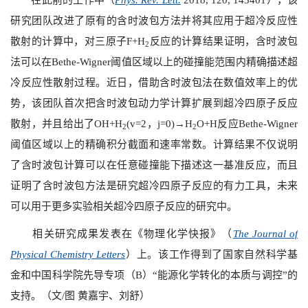
研究团队改进了原有的含时波包方法并将其应用于超冷反应性
散射的计算中，对三原子F+H
反应的计算结果证明，含时波包
2
法可以在Bethe-Wigner阈值区域以上的碰撞能范围内精确描述超
冷反应性散射过程。近日，借助含时波包法在数值效率上的优
势，该团队首次把含时波包动力学计算扩展到超冷四原子反应
散射，并且给出了OH+H
(v=2，j=0)→H
O+H反应Bethe-Wigner
2
2
阈值区域以上的精确积分截面和速率常数。计算结果不仅说明
了含时波包计算可以在任意碰撞能下描述这一基准反应，而且
证明了含时波包方法是研究超冷四原子反应的有力工具，未来
可以用于更多实验相关超冷四原子反应的研究中。
相关研究成果发表在《物理化学快报》（
The Journal of
Physical Chemistry Letters
）上。该工作得到了国家自然科学基
金和中国科学院先导专项（B）“能源化学转化的本质与调控”的
支持。（文/图 黄嘉宇、刘舒）