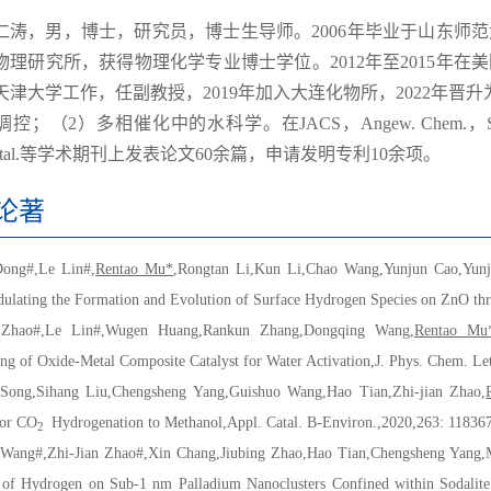
，男，博士，研究员，博士生导师。2006年毕业于山东师范大
物理研究所，获得物理化学专业博士学位。2012年至2015年在
天津大学工作，任副教授，2019年加入大连化物所，2022年晋
；（2）多相催化中的水科学。在JACS，Angew. Chem.，Sci. Adv.
Catal.等学术期刊上发表论文60余篇，申请发明专利10余项。
论著
Dong#,Le Lin#,
Rentao Mu*
,Rongtan Li,Kun Li,Chao Wang,Yunjun Cao,Yunj
lating the Formation and Evolution of Surface Hydrogen Species on ZnO th
 Zhao#,Le Lin#,Wugen Huang,Rankun Zhang,Dongqing Wang,
Rentao Mu
ng of Oxide-Metal Composite Catalyst for Water Activation,J. Phys. Chem. Le
 Song,Sihang Liu,Chengsheng Yang,Guishuo Wang,Hao Tian,Zhi-jian Zhao,
for CO
Hydrogenation to Methanol,Appl. Catal. B-Environ.,2020,263: 11836
2
 Wang
#
,Zhi-Jian Zhao
#
,Xin Chang,Jiubing Zhao,Hao Tian,Chengsheng Yang,
r of Hydrogen on Sub-1 nm Palladium Nanoclusters Confined within Sodalite