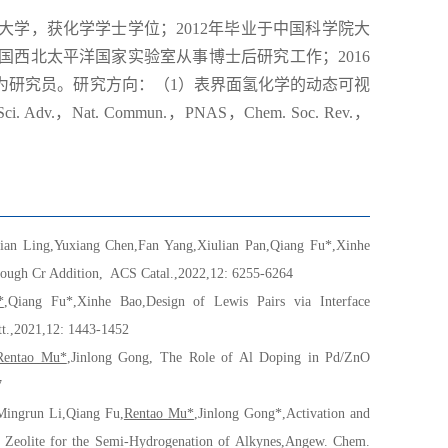
学，获化学学士学位；2012年毕业于中国科学院大
美国西北太平洋国家实验室从事博士后研究工作；2016
升为研究员。研究方向：（1）表界面氢化学的动态可视
，Nat. Commun.，PNAS，Chem. Soc. Rev.，
ian Ling,Yuxiang Chen,Fan Yang,Xiulian Pan,Qiang Fu*,Xinhe
rough Cr Addition
,
ACS Catal.,2022,12: 6255-6264
*
,Qiang Fu*,Xinhe Bao,Design of Lewis Pairs via Interface
tt.,2021,12: 1443-1452
Rentao Mu*
,Jinlong Gong
,
The Role of Al Doping in Pd/ZnO
7
Mingrun Li,Qiang Fu,
Rentao Mu
*
,Jinlong Gong
*,
Activation and
 Zeolite for the Semi-Hydrogenation of Alkynes
,Angew. Chem.