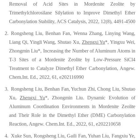
Removal of Acid Sites in Mordenite Zeolite by
Trimethylchlorosilane Silylation to Improve Dimethyl Ether
Carbonylation Stability, ACS Catalysis, 2022, 12(8), 4491-4500
2.
Rongsheng Liu, Benhan Fan, Wenna Zhang, Linying Wang,
Liang Qi, Yingli Wang, Shutao Xu,
Zhengxi Yu
*, Yingxu Wei,
Zhongmin Liu*, I
n
creasing the Number of Aluminum Atoms in
T-3 Sites of a Mordenite Zeolite by Low-Pressure SiCl4
Treatment to Catalyze Dimethyl Ether Carbonylation, Angew.
Chem.Int. Ed., 2022, 61, e202116990
3.
R
ongsheng Liu, Benhan Fan, Yuchun Zhi, Chong Liu, Shutao
Xu,
Zhengxi Yu
*, Zhongmin Liu. Dynamic Evolution of
Aluminum Coordination Environments in Mordenite Zeolite
and Their Role in the Dimethyl Ether (DME) Carbonylation
Reaction, Angew. Chem.Int. Ed., 2022, 61, e202210658
4.
Xuke Sun, Rongsheng Liu, Gaili Fan, Yuhan Liu, Fangxiu Ye,