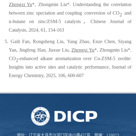
Zhengxi Yu
*,
Zhongmin Liu*
.
Understanding the correlation
between zinc speciation and coupling
conversion of CO
and
2
n
-
butane on zinc/ZSM
-
5 catalysts
，
Chinese Journal of
Catalysis
,
2024
,
61
,
154
-
163
5. Gaili Fan,
Rongsheng Liu,
Yang Zhao, Enze Chen, Siyang
Yan, Jingfeng Han, Jiaxue Liu,
Zhengxi Yu
*
, Zhongmin Liu
*
.
CO
-enhanced alkane aromatization over Cu-ZSM-5 zeolite:
2
Insights into active sites and catalytic performance
,
Journal of
Energy Chemistry
, 2025,
106
,
600
-
607
地址：辽宁省大连市沙河口区中山路457号 邮编：116023