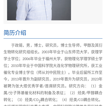
简历介绍
于政锡，男，博士，研究员，博士生导师，甲醇及其衍
生物转化研究组组长。
年毕业于山东师范大学，
获理学
2003
学士学位；
年
毕业于福州大学，获物理化学理学硕士学
2006
位；
年
毕业于
中国科学院大连化学物理研究所
，获工业
2010
催化专业
博士学位
（师从刘中民院士）。毕业后留所工作至
今，
年
晋升为
副研究员，
年晋升为研究员
，
年
2013
2019
2
023
被聘为张大煜优秀学者
首席研究员
。研究方向：（
）金
/
1
属
分子筛基催化材料的制备及表征；（
）烃类
甲醇耦合
/
2
/
转化；（
）烃类
耦合转化；（
）烃类
耦合转化。
3
/CO
4
/CO
2