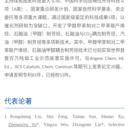
主持煤炭
国家科技重大专项、中国科学院
战略性先导科技专
项（
类）、国家重点研发计划、国家自然科学基金
、央企
A
委托
等多项重大
课题
，通过
国家级
鉴定的科技成果
项。以
5
催化剂研制为突破口，开发了甲醇甲苯制对二甲苯联产烯
烃、石脑油（甲醇）制芳烃、石脑油与
耦合制芳烃、汽
CO
2
油（甲醇）制芳烃等多项新技术。其中，甲醇甲苯
制对二甲
苯联产烯烃、石脑油甲醇耦合制芳烃技术已分别实现世界首
套百万吨级工业示范装置实施许可。
在
Angew. Chem. Int.
，
等期刊上
发表论文
篇，
Ed.
ACS C
at
alysis, Chem. Commun.
20
申请发明专利
件
，
已
授权
件
。
81
53
代表论著
1.
R
ong
sheng Liu, Shu Zeng, Tantan Sun, Shutao Xu,
Zhengxiyu Yu
*, Yingxu Wei, Zhongmin Liu*, Selective