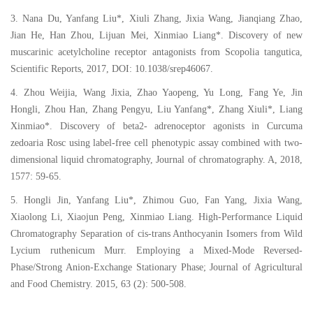
3. Nana Du, Yanfang Liu*, Xiuli Zhang, Jixia Wang, Jianqiang Zhao,
Jian He, Han Zhou, Lijuan Mei, Xinmiao Liang*. Discovery of new
muscarinic acetylcholine receptor antagonists from Scopolia tangutica,
Scientific Reports, 2017, DOI: 10.1038/srep46067.
4. Zhou Weijia, Wang Jixia, Zhao Yaopeng, Yu Long, Fang Ye, Jin
Hongli, Zhou Han, Zhang Pengyu, Liu Yanfang*, Zhang Xiuli*, Liang
Xinmiao*. Discovery of beta2- adrenoceptor agonists in Curcuma
zedoaria Rosc using label-free cell phenotypic assay combined with two-
dimensional liquid chromatography, Journal of chromatography. A, 2018,
1577: 59-65.
5. Hongli Jin, Yanfang Liu*, Zhimou Guo, Fan Yang, Jixia Wang,
Xiaolong Li, Xiaojun Peng, Xinmiao Liang. High-Performance Liquid
Chromatography Separation of cis-trans Anthocyanin Isomers from Wild
Lycium ruthenicum Murr. Employing a Mixed-Mode Reversed-
Phase/Strong Anion-Exchange Stationary Phase; Journal of Agricultural
and Food Chemistry. 2015, 63 (2): 500-508.