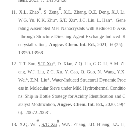
hem
, 2021, 7: 2415-2428.
#
#
11.
X.L. Zhao
, S. Zeng
, X.L. Zhang, Q.Z. Deng, X.J. Li,
W.G. Yu, K.K. Zhu*,
S.T. Xu
*
, J.C. Liu, L. Han*, Gene
rating Assembled MFI Nanocrystals with Reduced b-Axis
through Structure-Directing Agent Exchange Induced R
ecrystallization,
Angew. Chem. Int. Ed.
, 2021, 60(25):
13959-13968.
12.
T.T. Sun,
S.T. Xu
*, D. Xiao, Z.Q. Liu, G.C. Li, A.M. Zh
eng, W.J. Liu, Z.C. Xu, Y. Cao, Q. Guo, N. Wang, Y.X.
Wei*, Z.M. Liu*, Water-Induced Structural Dynamic Proc
ess in Molecular Sieve under Mild Hydrothermal Conditio
ns: Ship-in-Bottle Strategy for Acidity Identification and C
atalyst Modification,
Angew. Chem. Int. Ed.
, 2020, 59(4
6): 20672-20681.
#
#
13.
X.Q. Wu
,
S.T. Xu
, W.N. Zhang, J.D. Huang, J.Z. Li,