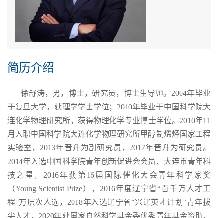
简历介绍
徐舒涛，男，博士，研究员，博士生导师。
2004
年毕业
于复旦大学，获理学学士学位；
2010
年毕业于中国科学院大
连化学物理研究所，获得物理化学专业博士学位。
2010
年
11
月入职中国科学院大连化学物理研究所甲醇制烯烃国家工程
实验室，
2013
年晋升为副研究员，
2017
年晋升为研究员。
2014
年入选中国科学院青年创新促进会会员、大连市青年科
技之星，
2016
年获第
16
届国际催化大会青年科学家奖
（
Young Scientist Prize
），
2016
年度辽宁省
“
百千万人才工
程
”
万层次人选，
2018
年入选辽宁省
“
兴辽英才计划
”
青年拔
尖人才，
2020
年获国家自然科学基金委优秀青年基金资助
，