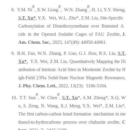
#
#
#
8.
Y.M. Ni
, X.W. Gong
, W.N. Zhang
, H. Li, Y.Y. Sheng,
S.T. Xu*
, Y.X. Wei, W.L. Zhu*, Z.M. Liu, Site-Specific
Carbonylation of Dimethoxymethane over Brønsted A
cids in the Opened Sodalite Cages of FAU Zeolite,
J.
Am. Chem. Soc.
, 2025, 147(49): 44950-44961.
9.
B.H. Fan, W.N. Zhang, P. Gao, G.J. Hou, R.S. Liu,
S.T.
Xu*,
Y.X. Wei, Z.M. Liu, Quantitatively Mapping the Di
stribution of Intrinsic Acid Sites in Mordenite Zeolite by H
igh-Field 23Na Solid-State Nuclear Magnetic Resonance,
J. Phy. Chem. Lett.
, 2022, 13(23): 5186-5194.
#
#
10.
T.T. Sun
, W. Chen
,
S.T. Xu
*, A.M. Zheng*, X.Q. W
u, S. Zeng, N. Wang, X.J. Meng, Y.X. Wei*, Z.M. Liu*,
The first carbon-carbon bond formation mechanism in me
thanol-to-hydrocarbons process over chabazite zeolite,
C