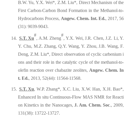
B.W. Yu, Y.X. Wei*, Z.M. Liu*, Direct Mechanism of the
First Carbon-Carbon Bond Formation in the Methanol-to-
Hydrocarbons Process,
Angew. Chem. Int. Ed.
, 2017, 56
(31): 9039-9043.
#
#
14.
S.T. Xu
, A.M. Zheng
, Y.X. Wei, J.R. Chen, J.Z. Li, Y.
Y. Chu, M.Z. Zhang, Q.Y. Wang, Y. Zhou, J.B. Wang, F.
Deng, Z.M. Liu*, Direct observation of cyclic carbenium i
ons and their role in the catalytic cycle of the methanol-to-
olefin reaction over chabazite zeolites,
Angew. Chem. In
t. Ed.
, 2013, 52(44): 11564-11568.
15.
S.T. Xu
, W.P. Zhang*, X.C. Liu, X.W. Han, X.H. Bao*,
Enhanced In situ Continuous-Flow MAS NMR for Reacti
on Kinetics in the Nanocages,
J. Am. Chem. Soc
., 2009,
131(38): 13722-13727.