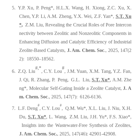
5.
Y.P. Xu, P. Peng*, H.L.X. Wang, H. Xiong, Z.C. Xu, X.
Chen, Y.P. Li, A.M. Zheng, Y.X. Wei, Z.F. Yan*,
S.T. Xu
*
,
Z.M. Liu, Revealing the Crucial Roles of Pore Intercon
nectivity between Zeolitic and Nonzeolitic Components in
Enhancing Diffusion and Catalytic Efficiency of Industrial
Zeolite-Based Catalysts,
J. Am. Chem. Soc
., 2025, 147(2
2): 18550–18562.
#,*
#
6.
Z.Q. Liu
, C.Y. Lou
, J.M. Yuan, X.M. Tang, Y.Z. Fan,
J. Qi, R. Zhang, P. Peng, G.L. Liu,
S.T. Xu*
, A.M. Zhe
ng*, Molecular Self-Gating Inside a Zeolite Catalyst,
J. A
m. Chem. Soc
., 2025, 147(7): 6126-6136.
#
#
7.
L.F. Deng
, C.Y.
Lou
,
Q.M. Wu*, X.L. Liu, J. Niu, X.H.
Du,
S.T. Xu*
,
L. Wang
,
Z.M. Liu, J.H. Yu*, F.S. Xiao*,
Insights into the Wastewater-Free Synthesis of Zeolites,
J. Am. Chem. Soc.
, 2025, 147(46): 42901-42908.