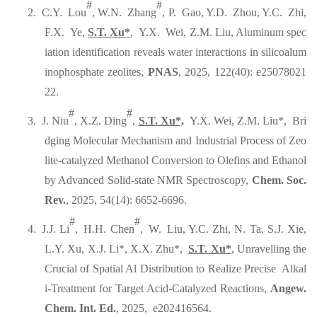
#
#
2.
C.Y. Lou
, W.N. Zhang
, P. Gao, Y.D. Zhou, Y.C. Zhi,
F.X. Ye,
S.T. Xu*
, Y.X. Wei, Z.M. Liu, Aluminum spec
iation identification reveals water interactions in silicoalum
inophosphate zeolites,
PNAS
, 2025, 122(40): e25078021
22.
#
#
3.
J. Niu
, X.Z. Ding
,
S.T. Xu*,
Y.X. Wei, Z.M. Liu*, Bri
dging Molecular Mechanism and Industrial Process of Zeo
lite-catalyzed Methanol Conversion to Olefins and Ethanol
by Advanced Solid-state NMR Spectroscopy,
Chem. Soc.
Rev.
, 2025, 54(14): 6652-6696.
#
#
4.
J.J. Li
, H.H. Chen
, W. Liu, Y.C. Zhi, N. Ta, S.J. Xie,
L.Y. Xu, X.J. Li*, X.X. Zhu*,
S.T. Xu*
, Unravelling the
Crucial of Spatial Al Distribution to Realize Precise Alkal
i-Treatment for Target Acid-Catalyzed Reactions,
Angew.
Chem. Int. Ed.
, 2025, e202416564.