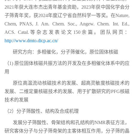
2
021
年获大连市杰出青年基金资助，
2
023
年获中国化学会分
子筛青年奖，获
2024
年度辽宁省自然科学一等奖
。在
Nature,
Chem
,
PNAS,
J. Am. Chem. Soc.
,
Angew. Chem. Int. Ed.,
ACS. Catal.
等杂志发表论文
1
5
0
余篇。
团队网页：
http://www.dmto.dicp.ac.cn/
研究方向：多相催化，分子筛催化，原位固体核磁
（
1
)
原位固体核磁共振方法的开发及在多相催化体系中的应
用
原位高温流动核磁技术的发展、超高灵敏度核磁技术的
发展、二维定量核磁技术的发展、
用于扩散研究的
PFG
核磁
技术
的发展
（2）分子筛酸性、结构及合成机理
发展分子筛酸性、骨架结构和孔结构
的
NMR
表征方法，
研究
客体分子与分子筛骨架的主客体相互作用，分子筛的晶