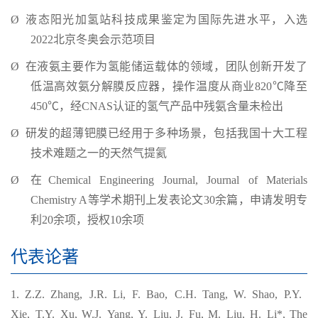
Ø
液态阳光加氢站科技成
果鉴定为国际先进水平，入选
2022北京冬奥会示范项目
Ø
在液氨主要作为氢能储运载体的领域，团队创新开发了
低温高效氨分解膜反应器，操作温度从商业820℃降至
450℃，经CNAS认证的氢气产品中残氨含量未检出
Ø
研发的超薄钯膜已经用于多种场景，包括我国十大工程
技术难题之一的天然气提氦
Ø
在Chemical Engineering Journal, Journal of Materials
Chemistry A等学术期刊上发表论文30余篇，申请发明专
利20余项，授权10余项
代表论著
1. Z.Z. Zhang, J.R. Li, F. Bao, C.H. Tang,
W. Shao, P.Y.
Xie,
T.Y. Xu, W.J. Yang, Y. Liu, J. Fu, M. Liu,
H. Li*
, The