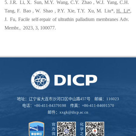
5. J
.R.
Li, X
.
Sun, M
.Y.
Wang, C
.Y.
Zhao , W
.J.
Yang, C
.H.
Tang, F
.
Bao , W
.
Shao , P
.Y.
Xie, T
.Y.
Xu, M
.
Liu*,
H
.
Li*
,
J
.
Fu
,
Facile self-repair of ultrathin palladium membranes Adv
.
Membr
.,
2023,
3
,
100077
.
地址：辽宁省大连市沙河口区中山路457号 邮编：116023
电话：+86-411-84379198 传真：+86-411-84691570
邮件：
xxgk@dicp.ac.cn