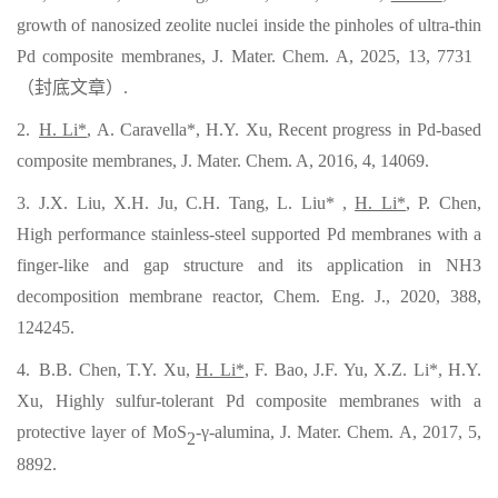
growth of nanosized zeolite nuclei inside the pinholes of ultra-thin
Pd composite membranes, J. Mater. Chem. A, 2025, 13, 7731
（封底文章）
.
2.
H. Li*
, A. Caravella*, H.Y. Xu, Recent progress in Pd-based
composite membranes, J. Mater. Chem. A, 2016, 4, 14069.
3. J.X. Liu, X.H. Ju, C.H. Tang, L. Liu* ,
H. Li*
, P. Chen,
High performance stainless-steel supported Pd membranes with a
finger-like and gap structure and its application in NH3
decomposition membrane reactor, Chem. Eng. J., 2020, 388,
124245.
4. B.B. Chen, T.Y. Xu,
H. Li*
, F. Bao, J.F. Yu, X.Z. Li*, H.Y.
Xu, Highly sulfur-tolerant Pd composite membranes with a
protective layer of MoS
-γ-alumina, J. Mater. Chem. A, 2017, 5,
2
8892.