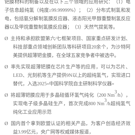
钯膜材料的制备以及在以下三个领域的应用研究：（1）电
子信息超纯氢（纯度≥99.99999%）；（2）分布式制氢和发
电，包括氨分解制氢膜反应器、液态阳光甲醇重整制氢反应
器以及甲烷重整制氢膜反应器；（3）天然气提氦等。
Ø
主持和承担欧盟第六/七框架项目、国家重点研发计划、
科技部重点领域创新团队等科研项目20余个，为沙特阿
美提供超薄钯金膜，在全球五家竞争者中被选中。
Ø
率先实现超薄钯膜在芯片生产等的应用，可以为芯片、
LED、光刻机等生产提供9N以上的超纯氢气，实现进口
替代，入选2025«中国科学院自主研制科学仪器»
3
Ø
将超薄钯膜应用于多晶硅循环氢气纯化（200 Nm
/h），
3
实现电子级多晶硅生产，首次完成800 Nm
/h超纯氢气
纯化工业应用示范
Ø
国内首个拿到欧盟认证的相关产品，为客户创造经济效
益3.99亿元，央广网等权威媒体报道，