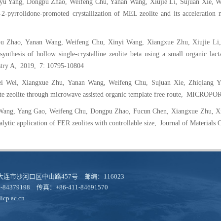
yu Yang, Dongpu Zhao, Weifeng Chu, Yanan Wang, Xiujie Li, Sujuan Xie, W
-2-pyrrolidone-promoted
crystallization of MEL zeolite and its acceleration
u Zhao, Yanan Wang, Weifeng Chu, Xinyi Wang, Xiangxue Zhu, Xiujie Li,
synthesis of hollow single-crystalline zeolite beta using a small organic lac
try A
,
20
19
,
7: 10795-10804
ei Wei, Xiangxue Zhu, Yanan Wang, Weifeng Chu, Sujuan Xie, Zhiqiang Y
ite zeolite through microwave assisted organic template free route
,
MICROPOR
Wang, Yang Gao, Weifeng Chu, Dongpu Zhao, Fucun Chen, Xiangxue Zhu, Xiu
alytic application of FER zeolites with controllable size
,
Journal of Materials 
连市沙河口区中山路457号 邮编：116023
-84379198 传真：+86-411-84691570
cp.ac.cn