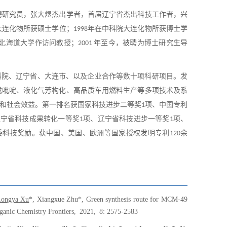
聘研究员，张大煜杰出学者，首届辽宁省杰出科技工作者，兴
大连化物所获硕士学位；
年在中科院大连化物所获博士学
1998
北海道大学作访问教授；
年至今，被聘为博士研究生导
2001
科院、辽宁省、大连市、以及企业合作等数十项科研项目。发
成吡啶、液化气芳构化、高品质车用燃料生产等多项技术及系
和社会效益。第一排名获国家科技进步二等奖
项、中国专利
1
辽宁省科技成果转化一等奖
项、辽宁省科技进步一等奖
项、
1
1
委科技奖励。获中国、美国、欧洲等国家授权发明专利
余
120
ongya Xu
*, Xiangxue Zhu*, Green synthesis route for MCM-49
anic Chemistry Frontiers
,
2021,
8: 2575-2583