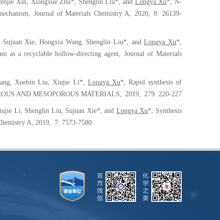
enjie Xin, Xiangxue Zhu*, Shenglin Liu*, and
Longya Xu
*, N-
 mechanism
,
Journal of Materials Chemistry A
,
202
0
,
8: 26139-
 Sujuan Xie, Hongxia Wang, Shenglin Liu*, and
Longya Xu
*,
tam as a recyclable hollow-directing agent
,
Journal of Materials
ang, Xuebin Liu, Xiujie Li*,
Longya Xu
*, Rapid synthesis of
OUS AND MESOPOROUS MATERIALS
,
20
19
,
279: 220-227
jie Li, Shenglin Liu, Sujuan Xie*, and
Longya Xu
*, Synthesis
Chemistry A
, 20
19
,
7: 7573-7580