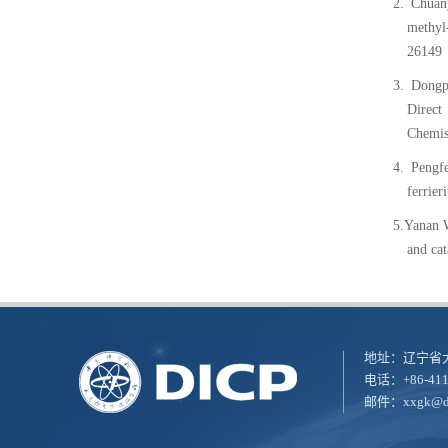
2.
Chuan
methyl
26149
3.
Dongp
Direct 
Chemis
4.
Pengf
ferrier
5.Yanan 
and cat
地址：辽宁省大
电话：+86-411
邮件：
xxgk@di