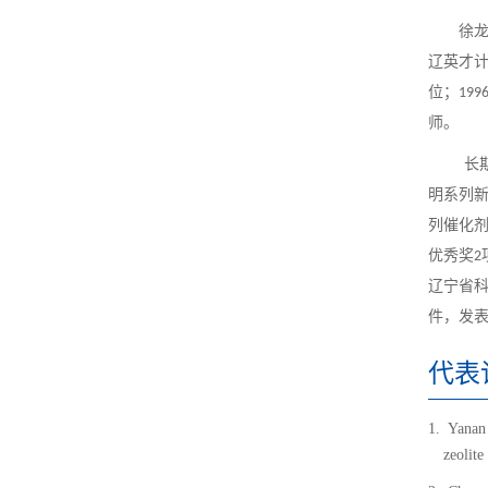
徐
辽英才
位；
199
师。
长期致
明系列
列催化
优秀奖
2
辽宁省
件，发
代表
1.
Yanan 
zeolite