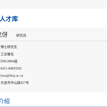
人才库
龙伢
研究员
：博士研究生
：工业催化
DNL0804组
411-84693292
xu@dicp.ac.cn
大连市中山路457号
介绍