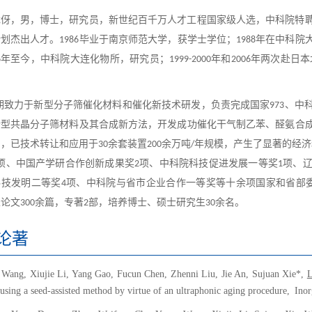
龙伢，男，博士，研究员，新世纪百千万人才工程国家级人选，中科院特
计划杰出人才。
毕业于南京师范大学，获学士学位；
年在中科院
1986
1988
年至今，中科院大连化物所，研究员；
年和
年两次赴日本
6
1999-2000
2006
力于新型分子筛催化材料和催化新技术研发，负责完成国家
、中
973
新型共晶分子筛材料及其合成新方法，开发成功催化干气制乙苯、醛氨合
剂，已技术转让和应用于
余套装置
余万吨
年规模，产生了显著的经济
30
200
/
项、中国产学研合作创新成果奖
项、中科院科技促进发展一等奖
项、
2
1
科技发明二等奖
项、中科院与省市企业合作一等奖等十余项国家和省部
4
表论文
余篇，专著
部，培养博士、硕士研究生
余名。
300
2
30
论著
Wang, Xiujie Li, Yang Gao, Fucun Chen, Zhenni Liu, Jie An, Sujuan Xie*,
L
 using a seed-assisted method by virtue of an ultraphonic aging procedure
,
Inorg