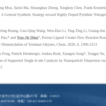
ling Mou, Jiaxin Ma, Shuanghao Zheng, Xingkun Chen, Frank Krumei
, A General Synthetic Strategy toward Highly Doped Pyridinic Nitroge
6
ong Huang, Guo-Qing Wang, Wen-Hao Li, Ting-Ting Li, Guang-Jun Ji
 Pan,* and
Yun-Jie Ding
*, Porous Ligand Creates New Reaction Route
e Distannylation of Terminal Alkynes, Chem. 2020, 6, 2300-2313
n Feng, Patrick Hemberger, Andras Bodi, Xiangen Song*, Tongpo Yu, 
on of Supported Single-Ir-site Catalysts by Nanoparticle Dispersion vi
57
连市沙河口区中山路457号 邮编：116023
-84379198 传真：+86-411-84691570