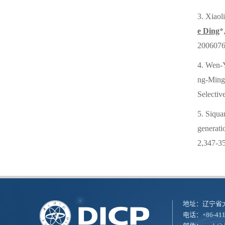
3. Xiao
e Ding
*
200607
4. Wen-Y
ng-Ming
Selectiv
5. Siqua
generati
2,347-3
地址：辽宁省大
电话：+86-411