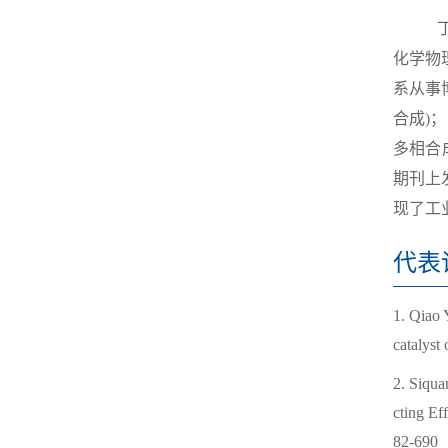
丁云杰
化学物理
系从事
合成)
多相合成。在N
期刊上
现了工
代表
1. Qiao 
catalyst
2. Siqua
cting Ef
82-690