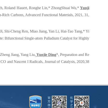
ch, Roland Hauert, Ronghe Lin,* ZhongShuai Wu,*
Yunji
n-Rich Carbons, Advanced Functional Materials, 2021, 31,
, Shi-Cheng Ren, Miao Jiang, Yan Li, Hai-Tao Tang,* Yi
: Bifunctional Single-atom Palladium Catalyst for Highly
Zheng Jiang, Yang Liu,
Yunjie Ding
*, Preparation and Re
a CO and Nascent I Radicals, Journal of Catalysis, 2020,38