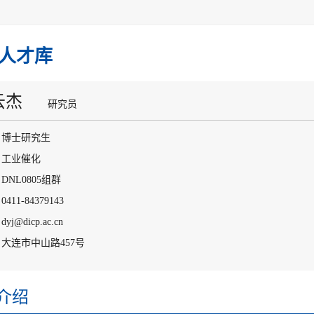
人才库
云杰
研究员
：博士研究生
：工业催化
DNL0805组群
411-84379143
j@dicp.ac.cn
大连市中山路457号
介绍