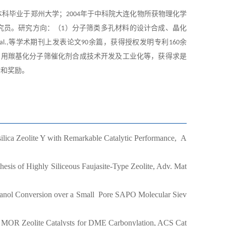
本科毕业于郑州大学；
年于
中
科院大连化物所获物理化学
2
0
04
究员。研究方向：（
）分子筛类多孔材料的设计合成、晶化
1
等学术期刊上发表论文
余篇，获得授权发明专利
余
l.,
90
1
6
0
专用羰基化分子筛催化剂合成技术开发及工业化等，获得求是
誉和奖励。
ilica Zeolite Y with Remarkable Catalytic Performance
,
A
thesis of Highly Siliceous
Faujasite-Type Zeolite
, Adv. Mat
hanol Conversion over a Small
Pore SAPO Molecular Siev
 MOR Zeolite Catalysts for DME Carbonylation
, ACS Cat