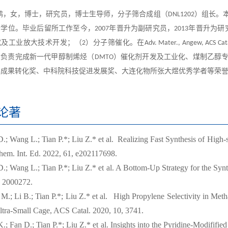
女，博士，研究员，博士生导师，分子筛合成组（
）组长。
DNL1202
士学位。毕业后留所工作至今，
年晋升为副研究员，
年晋升为研
2
0
07
2
01
3
究及工业放大技术开发；（
）分子筛催化。在
2
Adv. Mater.,
A
nge
w,
ACS Cata
后负责完成新一代甲醇制烯烃（
）催化剂开发及工业化、煤制乙醇
DMTO
年成果转化奖、中科院科技促进发展奖、大连化物所张大煜优秀学者等荣
论著
.; Wang L.; Tian P.*; Liu Z.* et al.
Realizing Fast Synthesis of High-s
em. Int. Ed. 2022, 61, e202117698.
.; Wang L.; Tian P.*; Liu Z.* et al. A Bottom-Up Strategy for the Syn
, 2000272.
M.; Li B.; Tian P.*; Liu Z.* et al.
High Propylene Selectivity in Met
ltra-Small Cage
, ACS Catal. 2020, 10, 3741.
.; Fan D.; Tian P.*; Liu Z.* et al. Insights into the Pyridine-Modififi
ed