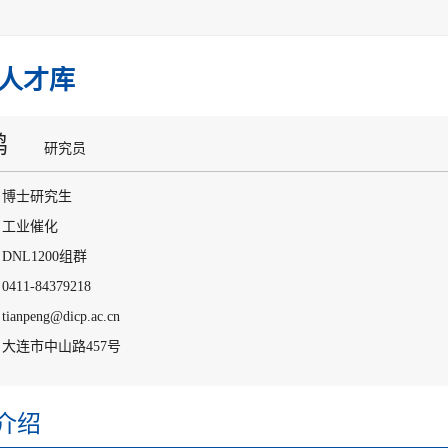
人才库
鹏
研究员
：博士研究生
：工业催化
DNL1200组群
411-84379218
anpeng@dicp.ac.cn
大连市中山路457号
介绍