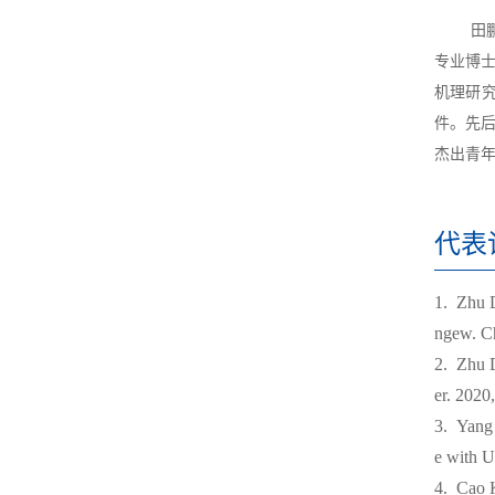
田鹏，
专业博
机理研
件。先
杰出青
代表
1.
Zhu D
ngew. Ch
2.
Zhu D
er. 2020
3.
Yang 
e with U
4.
Cao K