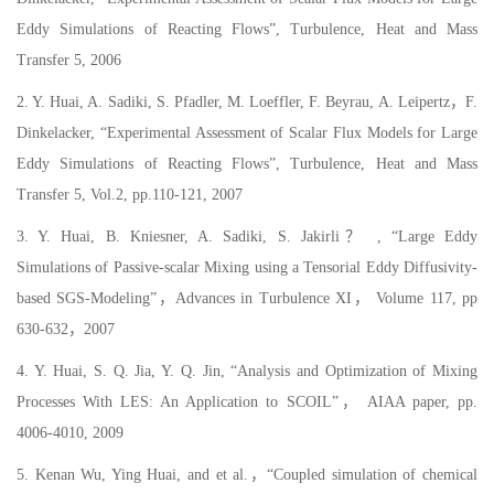
Eddy Simulations of Reacting Flows”, Turbulence, Heat and Mass
Transfer 5, 2006
2. Y. Huai, A. Sadiki, S. Pfadler, M. Loeffler, F. Beyrau, A. Leipertz，F.
Dinkelacker, “Experimental Assessment of Scalar Flux Models for Large
Eddy Simulations of Reacting Flows”, Turbulence, Heat and Mass
Transfer 5, Vol.2, pp.110-121, 2007
3. Y. Huai, B. Kniesner, A. Sadiki, S. Jakirli？ , “Large Eddy
Simulations of Passive-scalar Mixing using a Tensorial Eddy Diffusivity-
based SGS-Modeling”，Advances in Turbulence XI， Volume 117, pp
630-632，2007
4. Y. Huai, S. Q. Jia, Y. Q. Jin, “Analysis and Optimization of Mixing
Processes With LES: An Application to SCOIL”， AIAA paper, pp.
4006-4010, 2009
5. Kenan Wu, Ying Huai, and et al.，“Coupled simulation of chemical