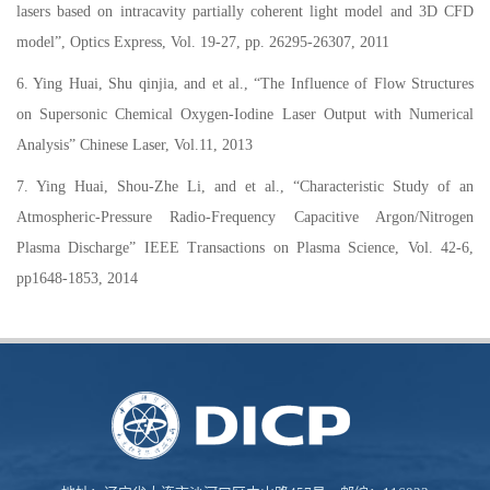
lasers based on intracavity partially coherent light model and 3D CFD
model”, Optics Express, Vol. 19-27, pp. 26295-26307, 2011
6. Ying Huai, Shu qinjia, and et al., “The Influence of Flow Structures
on Supersonic Chemical Oxygen-Iodine Laser Output with Numerical
Analysis” Chinese Laser, Vol.11, 2013
7. Ying Huai, Shou-Zhe Li, and et al., “Characteristic Study of an
Atmospheric-Pressure Radio-Frequency Capacitive Argon/Nitrogen
Plasma Discharge” IEEE Transactions on Plasma Science, Vol. 42-6,
pp1648-1853, 2014