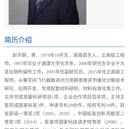
简历介绍
赵许群，男，
1974
年
10
月生，湖南邵东人，正高级工程
师。
1997
年毕业于湘潭大学化学系，
2000
年研究生毕业于大
连化物所留所工作，
2005
年任副研究员，
2015
年任正高级工
程师。从事空间飞行器推进动力用肼类推进剂催化分解技术
研究、应用开发、专用配套材料研制、材料标准化等工作。
主持完成部委科研项目
1
项、企业合作项目百余项，主持主
笔完成国家标准
3
件，申请专利
20
余件，授权专利
10
件。获
省部级一等奖
2
项（
2005
，
2020
），中国标准创新贡献奖二
等奖
1
项（
2014
），是某项国家科技进步特等奖（
2008
）、