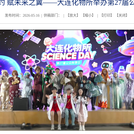
约 赋未来之翼——大连化物所举办第27届
发布时间：2026-05-16 | 供稿部门： | 【
放大
】 【
缩小
】 | 【
打印
】 【
关闭
】