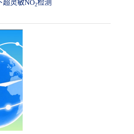
下超灵敏NO
检测
2